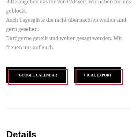
Bitte angeben das ihr von CNP seit, wir haben für uns
geblockt.
Auch Tagesgäste die nicht übernachten wollen sind
gern gesehen.
Darf gerne geteilt und weiter gesagt werden. Wir
freuen uns auf euch.
+ GOOGLE CALENDAR
+ ICAL EXPORT
Details